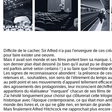
Un album de 16 photographies improbables où Alfred Hitch
Difficile de le cacher, Sir Alfred n'a pas l'envergure de ces 
pour faire exister une oeuvre.
Mais il avait son monde et ses films portent bien sa marque. L
son dernier plan était dessiné (si bien qu'il aurait pu se dispe
est parfois arrivé selon certains ! ) a su faire que l'ensemble 
Les signes de reconnaissance abondent : la présence de ces hé
retenues et... souhaitées, son sens de l'étirement du temps a
au petit point et ses mouvements d'appareil tellement efficaces,
des agissements des protagonistes, leur inconscient déchiffr
apparitions du réalisateur "marquant" chacun de ses films de
J'ai hésité longuement pour choisir qui clôturerait cette trilog
historique avec l'époque contemporaine, ce qui était mon ambi
monde des livres et, ce qui ne gâte rien, en terrain de grande
Mais finalement Alfred Hitchcock me rapprochait plus encore d