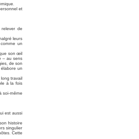
sémique.
personnel et
 relever de
malgré leurs
ue comme un
que son œil
té – au sens
gies, de son
l élabore un
long travail
le à la fois
u’à soi-même
ui est aussi
on histoire
rs singulier
hôtes. Cette