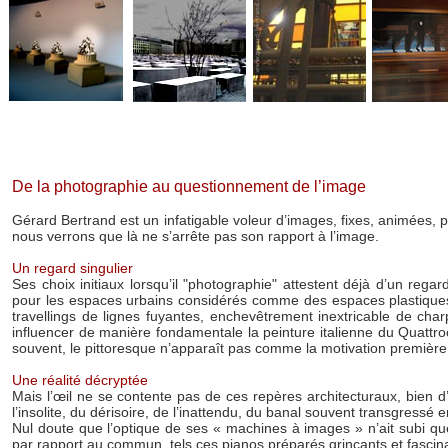
27 images recomposées, oresque toutes des hommages à 
De la photographie au questionnement de l’image
Gérard Bertrand est un infatigable voleur d’images, fixes, animées, pe
nous verrons que là ne s’arrête pas son rapport à l’image.
Un regard singulier
Ses choix initiaux lorsqu’il "photographie" attestent déjà d’un regar
pour les espaces urbains considérés comme des espaces plastiques p
travellings de lignes fuyantes, enchevêtrement inextricable de cha
influencer de manière fondamentale la peinture italienne du Quattro
souvent, le pittoresque n’apparaît pas comme la motivation première
Une réalité décryptée
Mais l’œil ne se contente pas de ces repères architecturaux, bien d
l’insolite, du dérisoire, de l’inattendu, du banal souvent transgressé
Nul doute que l’optique de ses « machines à images » n’ait subi q
par rapport au commun, tels ces pianos préparés grinçants et fascinan