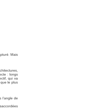
apturé. Mais
chitectures,
cte : longs
tif, qui va
 que le plus
s l’angle de
ésaccordées