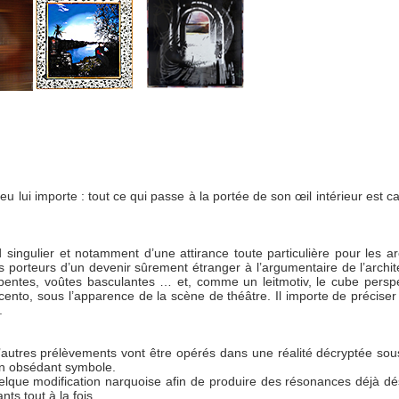
des artistes disparus
u lui importe : tout ce qui passe à la portée de son œil intérieur est c
d singulier et notamment d’une attirance toute particulière pour les ar
orteurs d’un devenir sûrement étranger à l’argumentaire de l’archite
rpentes, voûtes basculantes … et, comme un leitmotiv, le cube perspec
cento, sous l’apparence de la scène de théâtre. Il importe de préciser
.
’autres prélèvements vont être opérés dans une réalité décryptée sou
 en obsédant symbole.
uelque modification narquoise afin de produire des résonances déjà d
ts tout à la fois.