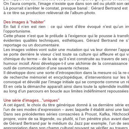
On l’aura compris, l’image n’existe que dans son œil ou plutôt son œ
Là pourrait s’arrêter le constat, presque banal : Gérard Bertrand e
à ce titre sa production relèverait de l’album-photo.
Des images à "habiter"
En fait il n’en est rien : ce qui vient d’être évoqué n’est qu’un 
l’opportunisme.
Cette phase n’est que le prélude à l’exigence qui le pousse à transfor
évidentes qualités techniques, esthétiques. Gérard Bertrand ne 
reportage ou un documentaire.
Les images volées vont subir une mutation qui va leur donner l’app
se porte derrière le viseur c’est toute sa culture qui affleure et qui 
chimique du terme – de la vie qu’il s’est construite au travers de se
humour incisif. Ainsi développe-t-il une alchimie de la connaissanc
outil de communication d’une savante richesse.
Il développe donc une sorte d’introspection dans la mesure où la re-
de recherche mémoriel et encyclopédique, d’interventions sur les lu
convoqué et dévoilé par l’image initiale qui se comporte comme un ré
Et en cela la démarche apparaît ainsi dans toute la splendide inutili
au long d’un parcours en boucle aux limites indéfiniment repoussée
Une série d'images..."uniques"
A cet égard, le choix du titre générique donné à sa dernière série est
l’un de ses modes d’expression – avec laquelle il établit ainsi une li
Dans ses précédentes séries consacrées à Proust, Kafka, Hitchcock,
propre, voire de sa légende, ou plutôt, si l’on pénètre plus avant da
de Gérard Bertrand par le médium du Jazz par exemple, l’un de ses pôl
appropriation dans son champ culturel pouvant se vérifier au travers