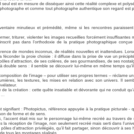
il seul est en mesure de disséquer ainsi cette réalité complexe et poly
st photographe et comme tout photographe authentique son regard est 
inventaire minutieux et prémédité, même si les rencontres paraissent
mer, triturer, violenter les images recueillies forcément insuffisantes 
s’inscrit pas dans l’orthodoxie de la pratique photographique conç
arence de mondes inconnus, de réalités nouvelles et inattendues. Lors
va féconder la proie choisie : il diffuse dans la prise de vue un précipi
s pôles d’attraction, de ses colères, de ses gourmandises, de ses nostal
e à double sens : il semble se découvrir lui-même en même temps qu’i
composition de l’image – pour utiliser ses propres termes – réclame un 
mières, les textures, les mises en relation avec son univers. Il semb
vélateur.
té de la création : cette quête insatiable et dévorante qui ne conduit q
s …
 signifiant : Photopictus, référence appuyée à la pratique picturale - q
aison de forme et de sens.
 l’accent était mis sur le personnage lui-même recréé au travers de s
ns la réception de l’image, non seulement recréé mais serti dans l’unive
es d’attraction privilégiés, qu’il fait partager, sinon découvrir à ses 
 de tous les montages réalisés.