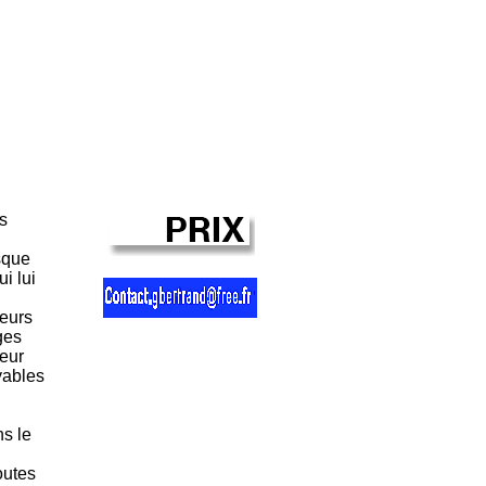
as
rsque
i lui
deurs
ges
teur
yables
ns le
outes