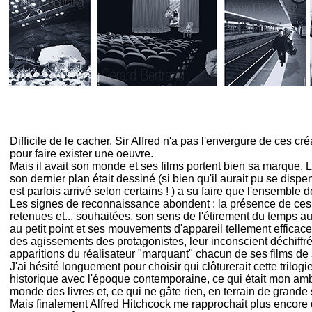
Un album de 16 photographies improbables où Alfred Hitch
Difficile de le cacher, Sir Alfred n'a pas l'envergure de ces 
pour faire exister une oeuvre.
Mais il avait son monde et ses films portent bien sa marque. L
son dernier plan était dessiné (si bien qu'il aurait pu se dispe
est parfois arrivé selon certains ! ) a su faire que l'ensemble 
Les signes de reconnaissance abondent : la présence de ces hé
retenues et... souhaitées, son sens de l'étirement du temps a
au petit point et ses mouvements d'appareil tellement efficaces,
des agissements des protagonistes, leur inconscient déchiffr
apparitions du réalisateur "marquant" chacun de ses films de
J'ai hésité longuement pour choisir qui clôturerait cette trilog
historique avec l'époque contemporaine, ce qui était mon ambi
monde des livres et, ce qui ne gâte rien, en terrain de grande
Mais finalement Alfred Hitchcock me rapprochait plus encore d