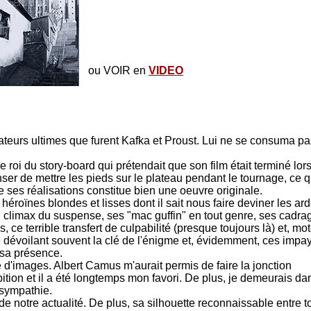
ou VOIR en
VIDEO
cock apparaîtrait dans 16 de ses films...
créateurs ultimes que furent Kafka et Proust. Lui ne se consuma p
e roi du story-board qui prétendait que son film était terminé lo
nser de mettre les pieds sur le plateau pendant le tournage, ce qu
de ses réalisations constitue bien une oeuvre originale.
roïnes blondes et lisses dont il sait nous faire deviner les ar
u climax du suspense, ses "mac guffin" en tout genre, ses cadra
 ce terrible transfert de culpabilité (presque toujours là) et, mo
é dévoilant souvent la clé de l'énigme et, évidemment, ces impa
 sa présence.
ie d'images. Albert Camus m'aurait permis de faire la jonction
tion et il a été longtemps mon favori. De plus, je demeurais da
 sympathie.
e notre actualité. De plus, sa silhouette reconnaissable entre t