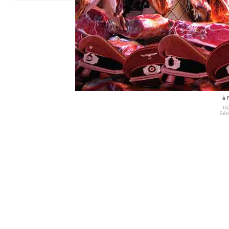
à 
Gé
Séri