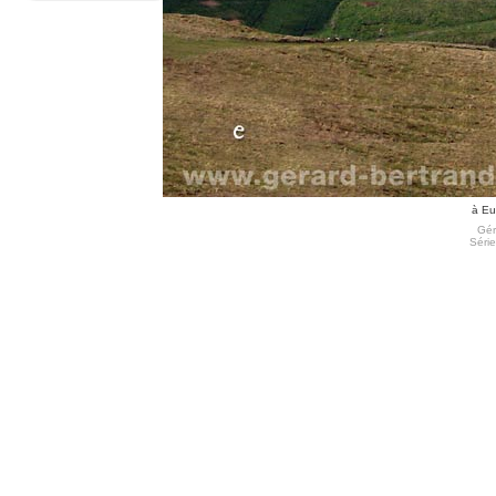
à Eu
Gér
Série