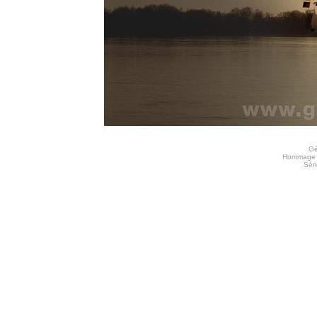
Gé
Hommage à
Séri