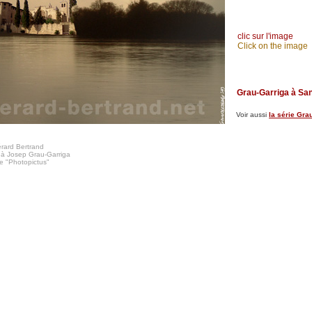
clic sur l'image
Click on the image
Grau-Garriga à San
Voir aussi
la série Gra
rard Bertrand
 Josep Grau-Garriga
e "Photopictus"