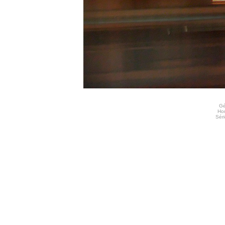
Gé
Ho
Séri