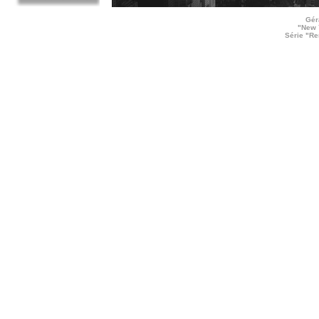
Gér
"New 
Série "Re