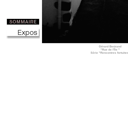
Gérard Bertrand
"Rue de l'Île "
Série "Rencontres fortuite