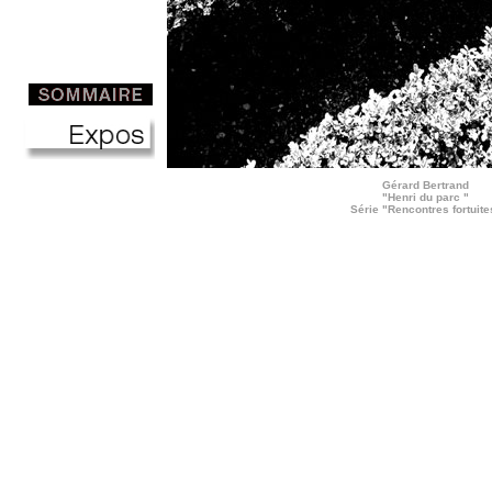
Gérard Bertrand
"Henri du parc "
Série "Rencontres fortuite