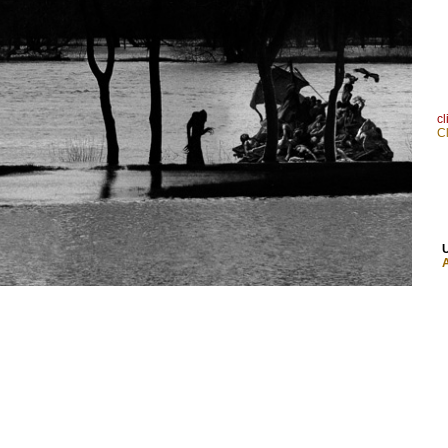
cl
C
U